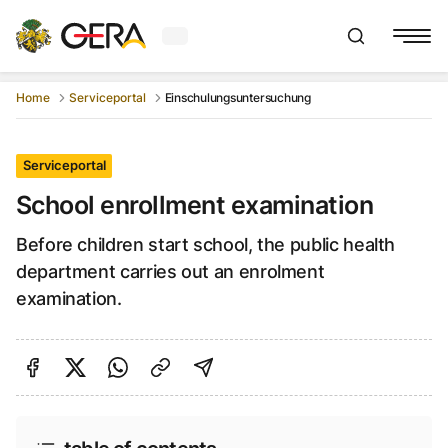
Current weather in Gera
:
Show searchb
Home
Serviceportal
Einschulungsuntersuchung
Serviceportal
School enrollment examination
Before children start school, the public health
department carries out an enrolment
examination.
Share on Facebook
Share on Twitter
Share via Link
shareViaEmail