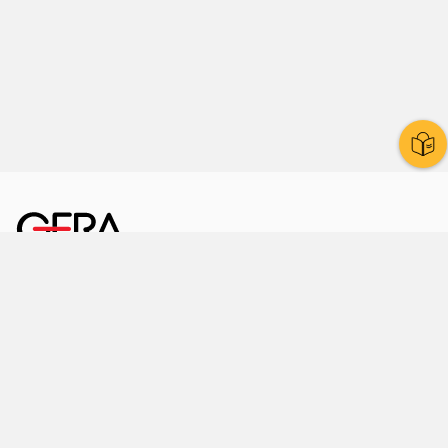
Kornmarkt 12
07545 Gera
Telephone
: 0365 8 38 0
Your quick way to the town hall
Here you can find us too