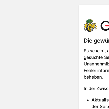
Die gewün
Es scheint, 
gesuchte Sei
Unannehmlic
Fehler infor
beheben.
In der Zwis
Aktualis
der Seit