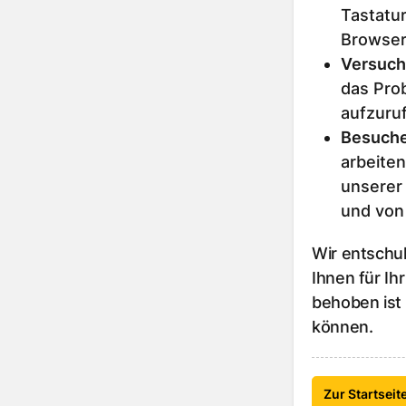
Tastatur
Browser
Versuch
das Prob
aufzuru
Besuche
arbeiten
unserer
und von
Wir entschu
Ihnen für Ih
behoben ist
können.
Zur Startseit