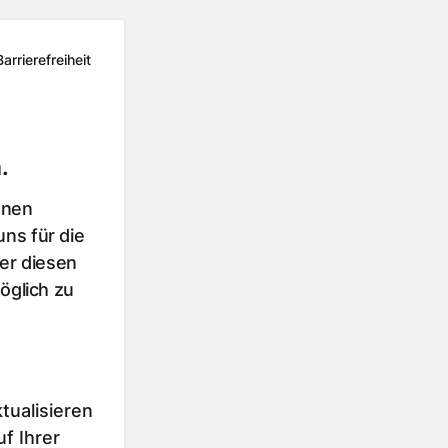
Barrierefreiheit
.
hnen
ns für die
er diesen
öglich zu
tualisieren
f Ihrer