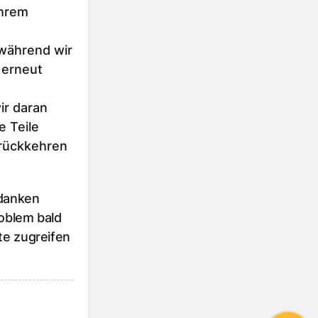
Ihrem
 während wir
 erneut
r daran
e Teile
urückkehren
 danken
roblem bald
te zugreifen