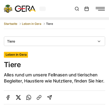
Aktuelles Wetter in Gera
Suchleiste anzeigen
:
Veranstaltungs
Startseite
Leben in Gera
Tiere
Tiere
Leben in Gera
Tiere
Alles rund um unsere Fellnasen und tierischen
Begleiter, Haustiere wie Nutztiere, finden Sie hier.
Auf Facebook teilen
Auf Twitter teilen
Per Link teilen
shareViaEmail