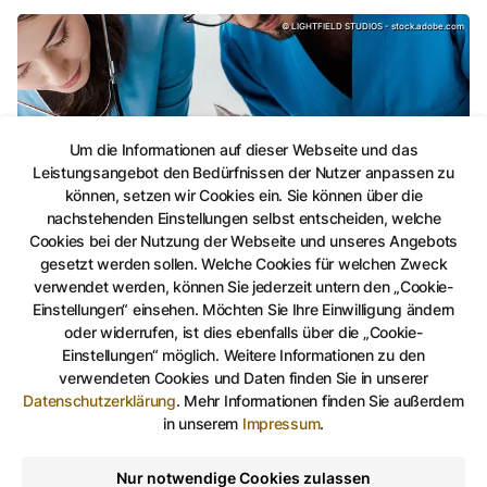
Im Notfall schnelle Hilfe, LIGHTFIELD STUDIOS -
©
LIGHTFIELD STUDIOS - stock.adobe.com
Um die Informationen auf dieser Webseite und das
Leistungsangebot den Bedürfnissen der Nutzer anpassen zu
können, setzen wir Cookies ein. Sie können über die
nachstehenden Einstellungen selbst entscheiden, welche
Cookies bei der Nutzung der Webseite und unseres Angebots
gesetzt werden sollen. Welche Cookies für welchen Zweck
verwendet werden, können Sie jederzeit untern den „Cookie-
Im Notfall schnelle Hilfe
Einstellungen“ einsehen. Möchten Sie Ihre Einwilligung ändern
Ein tierärztlicher Notfall liegt vor, wenn ohne sofortige
oder widerrufen, ist dies ebenfalls über die „Cookie-
medizinische Behandlung schwere bleibende Schäden oder
Einstellungen“ möglich. Weitere Informationen zu den
der Tod des Tieres zu befürchten sind.
verwendeten Cookies und Daten finden Sie in unserer
Datenschutzerklärung
.
Mehr Informationen finden Sie außerdem
in unserem
Impressum
.
Tierrettung, Uta Bergner
©
Uta Bergner
Nur notwendige Cookies zulassen