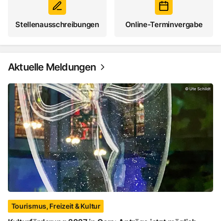
Stellenausschreibungen
Online-Terminvergabe
Aktuelle Meldungen
Kulturförderung 2027 in Gera: Anträge jetzt möglic
©
Ute Schildt
Tourismus, Freizeit & Kultur