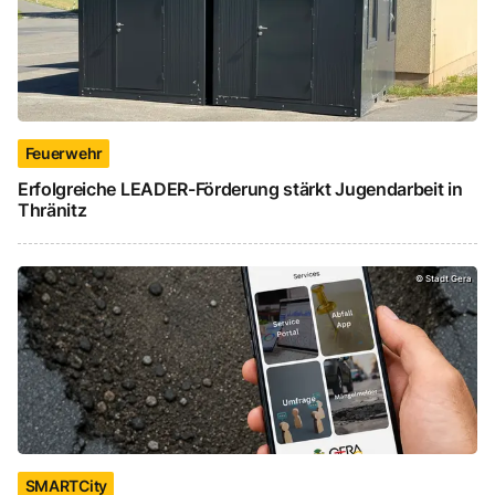
Feuerwehr
Erfolgreiche LEADER-Förderung stärkt Jugendarbeit in
Thränitz
Digitale Bürgerbeteiligung, SMARTCity, Gera App 
©
Stadt Gera
SMARTCity