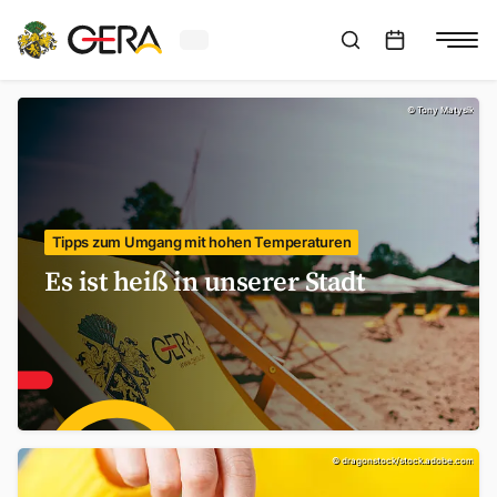
Aktuelles Wetter in Gera
Suchleiste anzeigen
:
Veranstaltungs
©
Tony Matysik
Tipps zum Umgang mit hohen Temperaturen
Es ist heiß in unserer Stadt
©
dragonstock/stock.adobe.com