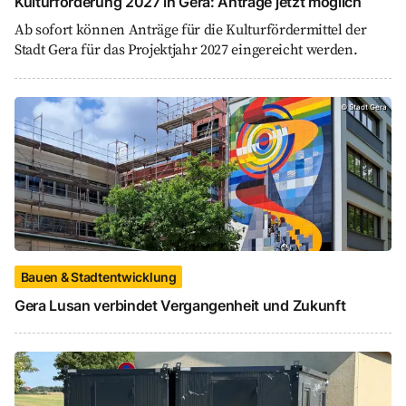
Kulturförderung 2027 in Gera: Anträge jetzt möglich
Ab sofort können Anträge für die Kulturfördermittel der
Stadt Gera für das Projektjahr 2027 eingereicht werden.
Gera Lusan verbindet Vergangenheit und Zukunft,
©
Stadt Gera
Bauen & Stadtentwicklung
Gera Lusan verbindet Vergangenheit und Zukunft
Erfolgreiche LEADER-Förderung stärkt Jugendarbe