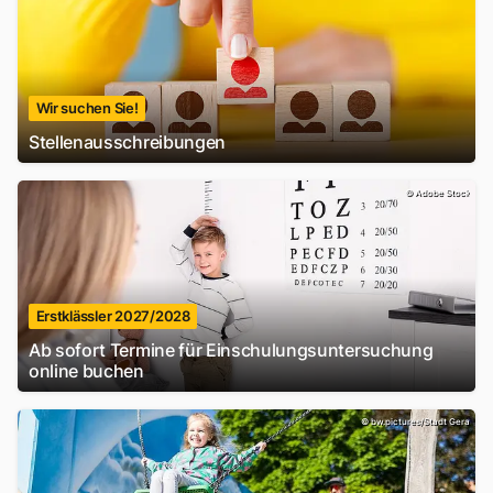
Wir suchen Sie!
Stellenausschreibungen
©
Adobe Stock
Erstklässler 2027/2028
Ab sofort Termine für Einschulungsuntersuchung
online buchen
©
bw.pictures/Stadt Gera