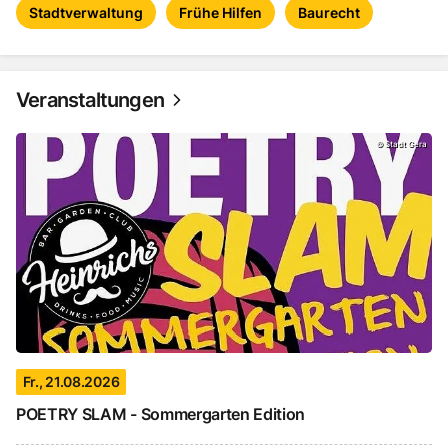
Stadtverwaltung
Frühe Hilfen
Baurecht
Veranstaltungen
POETRY SLAM - Sommergarten Edition, Fr., 21.08
©
Stadt Gera
Fr., 21.08.2026
POETRY SLAM - Sommergarten Edition