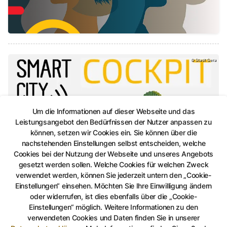
Städtische Datenquellen auf einer Plattform, SMA
©
Stadt Gera
Um die Informationen auf dieser Webseite und das
Leistungsangebot den Bedürfnissen der Nutzer anpassen zu
können, setzen wir Cookies ein. Sie können über die
nachstehenden Einstellungen selbst entscheiden, welche
Cookies bei der Nutzung der Webseite und unseres Angebots
SMARTCity
gesetzt werden sollen. Welche Cookies für welchen Zweck
Städtische Datenquellen auf einer Plattform
verwendet werden, können Sie jederzeit untern den „Cookie-
Einstellungen“ einsehen. Möchten Sie Ihre Einwilligung ändern
Dazu gehören beispielsweise Daten zu Lärmpegeln,
oder widerrufen, ist dies ebenfalls über die „Cookie-
Feinstaubwerten, Wetterdaten und vieles mehr.
Einstellungen“ möglich. Weitere Informationen zu den
verwendeten Cookies und Daten finden Sie in unserer