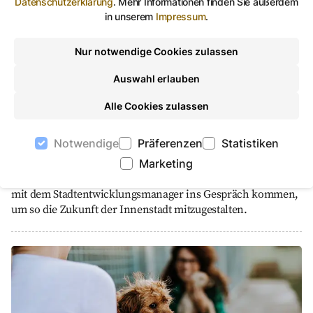
Datenschutzerklärung
.
Mehr Informationen finden Sie außerdem
Innenstadtentwicklung, Kooperationszentrum, bw.
©
bw.pictures/Stadt Gera
in unserem
Impressum
.
Nur notwendige Cookies zulassen
Auswahl erlauben
Alle Cookies zulassen
Kooperationszentrum
Notwendige
Präferenzen
Statistiken
Innenstadtentwicklung
Marketing
Im Innenstadtbüro können Geras Bürgerinnen und Bürger
mit dem Stadtentwicklungsmanager ins Gespräch kommen,
um so die Zukunft der Innenstadt mitzugestalten.
Tiere suchen ein Zuhause, Tierheim