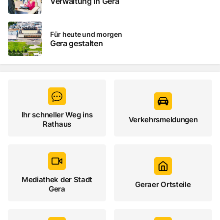
Verwaltung in Gera
Gera gestalten, Für heute und morgen, bw.pictur
©
bw.pictures/Stadt Gera
Für heute und morgen
Gera gestalten
Ihr schneller Weg ins
Verkehrsmeldungen
Rathaus
Mediathek der Stadt
Geraer Ortsteile
Gera