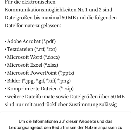
Für die elektronischen
Kommunikationsmöglichkeiten Nr. 1 und 2 sind
Dateigrößen bis maximal 50 MB und die folgenden
Dateiformate zugelassen:
• Adobe Acrobat (*.pdf)
• Textdateien (*.rtf, *.txt)
• Microsoft Word (*.docx)
• Microsoft Excel (*.xlsx)
• Microsoft PowerPoint (*.pptx)
• Bilder (*.jpg, *.gif, *.tiff, *.png)
• Komprimierte Dateien (* .zip)
• weitere Dateiformate sowie Dateigrößen über 50 MB
sind nur mit ausdrücklicher Zustimmung zulässig
Ausgeschlossen sind potentiell gefährliche Dateien
Um die Informationen auf dieser Webseite und das
Leistungsangebot den Bedürfnissen der Nutzer anpassen zu
wie selbstextrahierende Archive, verschlüsselte oder