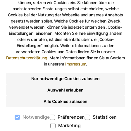
können, setzen wir Cookies ein. Sie können über die
kennwortgeschützte Dateien, Dateien mit aktiven
nachstehenden Einstellungen selbst entscheiden, welche
Funktionen (Makro) usw.
Cookies bei der Nutzung der Webseite und unseres Angebots
gesetzt werden sollen. Welche Cookies für welchen Zweck
Zur Wahrung eines sicheren Kommunikationsweges
verwendet werden, können Sie jederzeit untern den „Cookie-
Einstellungen“ einsehen. Möchten Sie Ihre Einwilligung ändern
können Sie uns via S/MIME Verschlüsselung
oder widerrufen, ist dies ebenfalls über die „Cookie-
kontaktieren.
Einstellungen“ möglich. Weitere Informationen zu den
verwendeten Cookies und Daten finden Sie in unserer
Download des S/MIME-Zertifikats.
Datenschutzerklärung
.
Mehr Informationen finden Sie außerdem
in unserem
Impressum
.
Das Zertifikat gilt für alle E-Mail-Adressen der Stadt
Gera (@gera.de).
Nur notwendige Cookies zulassen
Auswahl erlauben
Wenn Sie diese Zugangseröffnung nutzen, so sind Sie
damit einverstanden, dass ihre Dokumente auf Viren
Alle Cookies zulassen
und Spam überprüft werden. Dokumente, die als
Notwendige
Präferenzen
Statistiken
Viren oder Spam klassifiziert worden sind, werden
gelöscht und nicht weiter bearbeitet. Da in
Marketing