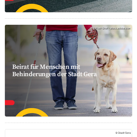
©
Pixel-Shot - stock.adobe.com
Beirat für Menschen mit
Behinderungen der Stadt Gera
Selbsthilfegruppen, Stadt Gera
©
Stadt Gera