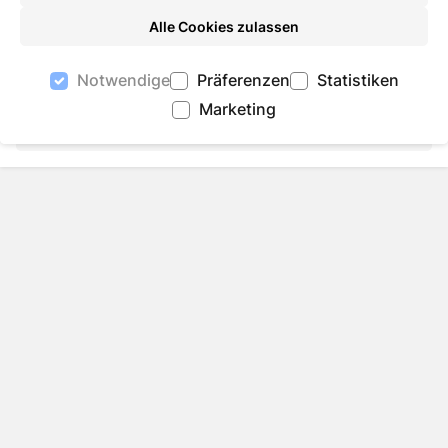
Alle Cookies zulassen
Eingliederungshilfe
Notwendige
Präferenzen
Statistiken
Marketing
Auf Facebook teilen
Auf Twitter teilen
Per Link teilen
shareViaEma