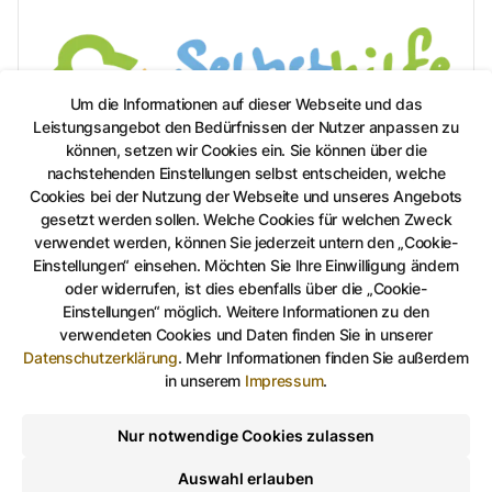
Um die Informationen auf dieser Webseite und das
Leistungsangebot den Bedürfnissen der Nutzer anpassen zu
können, setzen wir Cookies ein. Sie können über die
nachstehenden Einstellungen selbst entscheiden, welche
Cookies bei der Nutzung der Webseite und unseres Angebots
gesetzt werden sollen. Welche Cookies für welchen Zweck
verwendet werden, können Sie jederzeit untern den „Cookie-
Selbsthilfegruppen
Einstellungen“ einsehen. Möchten Sie Ihre Einwilligung ändern
In Selbsthilfegruppen treffen sich Menschen, die ähnliche
oder widerrufen, ist dies ebenfalls über die „Cookie-
Probleme, Krankheiten oder Behinderungen haben. Sie
Einstellungen“ möglich. Weitere Informationen zu den
tauschen ihre Erfahrungen aus und stärken sich gegenseitig
verwendeten Cookies und Daten finden Sie in unserer
bei der Bewältigung schwieriger Lebenssituationen.
Datenschutzerklärung
.
Mehr Informationen finden Sie außerdem
in unserem
Impressum
.
Nur notwendige Cookies zulassen
Schwerbehindertenfeststellung &
Sinnesbehindertengeld
Auswahl erlauben