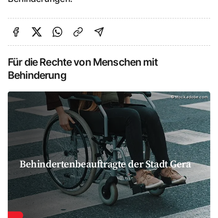
Auf Facebook teilen
Auf Twitter teilen
Per Link teilen
shareViaEmail
Für die Rechte von Menschen mit
Behinderung
©
stock.adobe.com
Behindertenbeauftragte der Stadt Gera