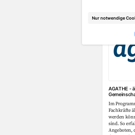
Älter we
Nur notwendige Coo
AGATHE - ä
©
Thüringer Ministerium
AGATHE - äl
Gemeinscha
Im Program
Fachkräfte ä
werden könn
sind. So er
Angeboten, d