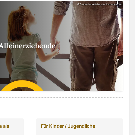
©
Cavan for Adobe_stock.adobe.com
Alleinerziehende
a als
Für Kinder / Jugendliche