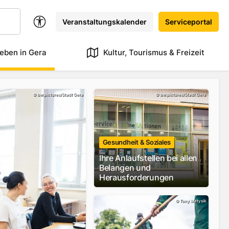
Veranstaltungskalender
Serviceportal
eben in Gera
Kultur, Tourismus & Freizeit
©
bw.pictures/Stadt Gera
©
bw.pictures/Stadt Gera
Gesundheit & Soziales
Ihre Anlaufstellen bei allen
Belangen und
Herausforderungen
©
Tony Matysik