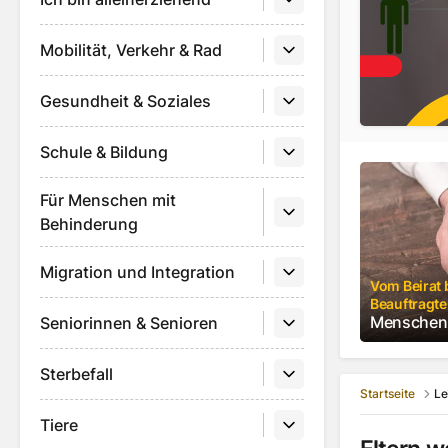
Mobilität, Verkehr & Rad
Gesundheit & Soziales
Schule & Bildung
Menschen 
Für Menschen mit
Behinderung
Migration und Integration
Vom Beirat 
Beauftragt
Menschen 
Seniorinnen & Senioren
Sterbefall
Startseite
Le
Tiere