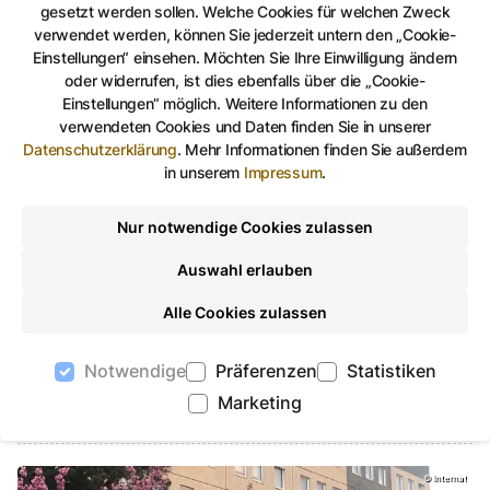
Das könnte Sie auch interessieren
gesetzt werden sollen. Welche Cookies für welchen Zweck
verwendet werden, können Sie jederzeit untern den „Cookie-
Bauen & Sanieren, stock.adobe.com
©
stock.adobe.com
Einstellungen“ einsehen. Möchten Sie Ihre Einwilligung ändern
oder widerrufen, ist dies ebenfalls über die „Cookie-
Einstellungen“ möglich. Weitere Informationen zu den
verwendeten Cookies und Daten finden Sie in unserer
Datenschutzerklärung
.
Mehr Informationen finden Sie außerdem
in unserem
Impressum
.
Nur notwendige Cookies zulassen
Bauen & Sanieren
Auswahl erlauben
Viele Menschen träumen von ihrem eigenen Haus. Häufig
soll es ein schicker Neubau mit modernster Technik,
Alle Cookies zulassen
individueller Raumaufteilung und geringen Energiekosten
sein. Doch wer ein gebrauchtes Haus kauft und saniert,
Notwendige
Präferenzen
Statistiken
kommt meist deutlich schneller und günstiger ins
Marketing
Eigenheim.
Internat, Internat
©
Internat