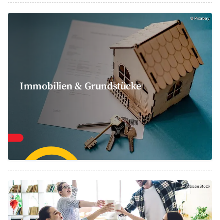
Auf Facebook teilen
Auf Twitter teilen
Per Link teilen
shareViaEmail
©
Pixabay
Immobilien & Grundstücke
Junges Wohnen, AbobeStock
©
AbobeStock