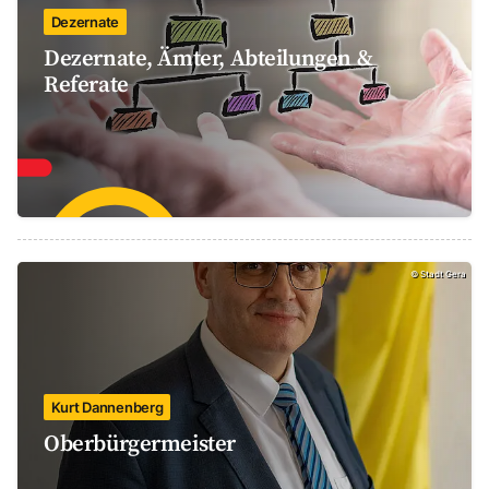
Dezernate
Dezernate, Ämter, Abteilungen &
Referate
©
Stadt Gera
Kurt Dannenberg
Oberbürgermeister