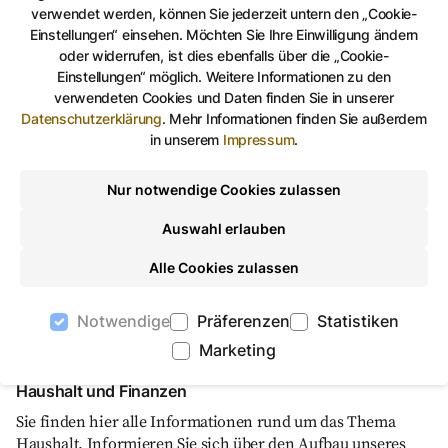
Werden auch Sie Teil unseres Teams und gestalten Sie die
verwendet werden, können Sie jederzeit untern den „Cookie-
Zukunft unserer Stadt.
Einstellungen“ einsehen. Möchten Sie Ihre Einwilligung ändern
oder widerrufen, ist dies ebenfalls über die „Cookie-
Einstellungen“ möglich. Weitere Informationen zu den
verwendeten Cookies und Daten finden Sie in unserer
Haushalt und Finanzen, Von Hundesteuer bis hin
©
stock.adobe.com
Datenschutzerklärung
.
Mehr Informationen finden Sie außerdem
in unserem
Impressum
.
Nur notwendige Cookies zulassen
Auswahl erlauben
Alle Cookies zulassen
Notwendige
Präferenzen
Statistiken
Marketing
Von Hundesteuer bis hin zur Grundsteuerreform
Haushalt und Finanzen
Sie finden hier alle Informationen rund um das Thema
Haushalt. Informieren Sie sich über den Aufbau unseres