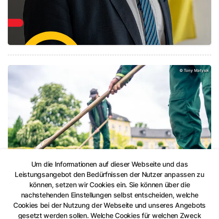
Stadt Gera als Arbeitgeber, Jobs bei der Stadtve
©
Tony Matysik
Um die Informationen auf dieser Webseite und das
Leistungsangebot den Bedürfnissen der Nutzer anpassen zu
können, setzen wir Cookies ein. Sie können über die
Jobs bei der Stadtverwaltung
nachstehenden Einstellungen selbst entscheiden, welche
Cookies bei der Nutzung der Webseite und unseres Angebots
Stadt Gera als Arbeitgeber
gesetzt werden sollen. Welche Cookies für welchen Zweck