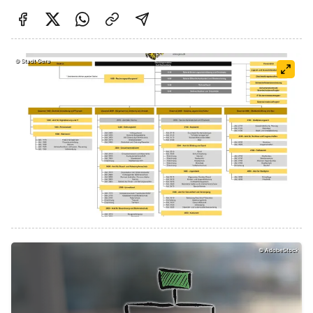
Auf Facebook teilen
Auf Twitter teilen
Per Link teilen
shareViaEmail
©
Stadt Gera
©
AdobeStock