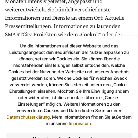
Monaten intensiv getestet, angepasst und
weiterentwickelt. Sie bündelt verschiedenste
Informationen und Dienste an einem Ort: Aktuelle
Pressemitteilungen, Informationen zu laufenden
SMARTCity-Projekten wie dem „Cockpit“ oder der
Abfall-App, Fahrgastinformationen der GVB Verkehrs-
Um die Informationen auf dieser Webseite und das
und Betriebsgesellschaft Gera GmbH sowie das
Leistungsangebot den Bedürfnissen der Nutzer anpassen zu
GeoPortal für Stadt- und Umweltdaten. Zukünftig soll
können, setzen wir Cookies ein. Sie können über die
nachstehenden Einstellungen selbst entscheiden, welche
die App um Funktionen wie digitale Stadtrundgänge
Cookies bei der Nutzung der Webseite und unseres Angebots
erweitert werden, bei denen Audioguides in
gesetzt werden sollen. Welche Cookies für welchen Zweck
Zusammenarbeit mit dem Gästeführer Region Gera
verwendet werden, können Sie jederzeit untern den „Cookie-
Einstellungen“ einsehen. Möchten Sie Ihre Einwilligung ändern
e.V. relevante historische und aktuelle Ansichten der
oder widerrufen, ist dies ebenfalls über die „Cookie-
Stadt präsentieren.
Einstellungen“ möglich. Weitere Informationen zu den
verwendeten Cookies und Daten finden Sie in unserer
Die Nutzerinnen und Nutzer profitieren außerdem
Datenschutzerklärung
.
Mehr Informationen finden Sie außerdem
von einer Vielzahl praktischer Module, darunter die
in unserem
Impressum
.
Personalisierung der Inhalte, die Möglichkeit zur