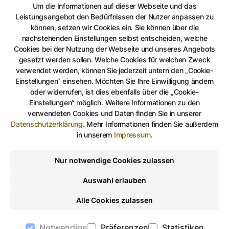
Haushalts mitgewirkt haben.“
Um die Informationen auf dieser Webseite und das
Leistungsangebot den Bedürfnissen der Nutzer anpassen zu
Der Haushaltsplan weist ein Gesamtvolumen von
können, setzen wir Cookies ein. Sie können über die
nachstehenden Einstellungen selbst entscheiden, welche
über 400 Millionen Euro im Ergebnishaushalt sowie
Cookies bei der Nutzung der Webseite und unseres Angebots
Investitionen in Höhe von rund 58 Millionen Euro
gesetzt werden sollen. Welche Cookies für welchen Zweck
aus.
verwendet werden, können Sie jederzeit untern den „Cookie-
Einstellungen“ einsehen. Möchten Sie Ihre Einwilligung ändern
Die Haushaltssatzung einschließlich aller Anlagen ist
oder widerrufen, ist dies ebenfalls über die „Cookie-
Einstellungen“ möglich. Weitere Informationen zu den
ab dem 19. Dezember 2025 auf der Internetseite der
verwendeten Cookies und Daten finden Sie in unserer
Stadt Gera abrufbar. Darüber hinaus liegt der
Datenschutzerklärung
.
Mehr Informationen finden Sie außerdem
Haushalt 2026 während der Öffnungszeiten des
in unserem
Impressum
.
Stadtservices H35 (Heinrichstraße 35, 07545 Gera) in
Nur notwendige Cookies zulassen
der Zeit vom 19. Dezember 2025 bis 23. Januar 2026
öffentlich aus.
Auswahl erlauben
Alle Cookies zulassen
Auf Facebook teilen
Auf Twitter teilen
Per Link teilen
shareViaEma
Notwendige
Präferenzen
Statistiken