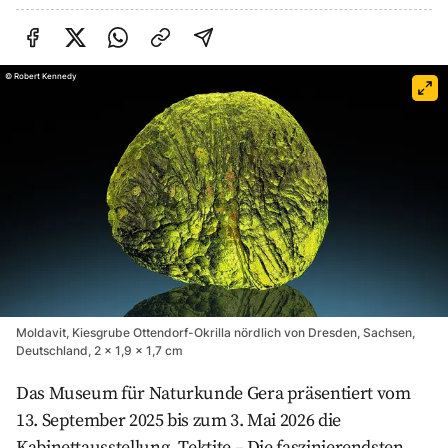
Auf Facebook teilen
Auf Twitter teilen
Per Link teilen
shareViaEmail
©
Robert Kennedy
Moldavit, Kiesgrube Ottendorf-Okrilla nördlich von Dresden, Sachsen,
Deutschland, 2 x 1,9 x 1,7 cm
Das Museum für Naturkunde Gera präsentiert vom
13. September 2025 bis zum 3. Mai 2026 die
Kabinettausstellung „Tektite – Die faszinierendsten