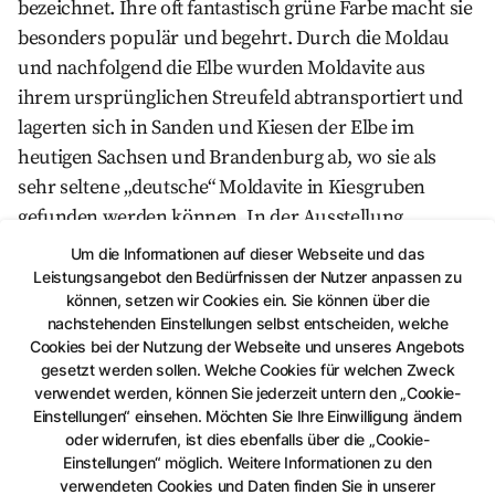
bezeichnet. Ihre oft fantastisch grüne Farbe macht sie
besonders populär und begehrt. Durch die Moldau
und nachfolgend die Elbe wurden Moldavite aus
ihrem ursprünglichen Streufeld abtransportiert und
lagerten sich in Sanden und Kiesen der Elbe im
heutigen Sachsen und Brandenburg ab, wo sie als
sehr seltene „deutsche“ Moldavite in Kiesgruben
gefunden werden können. In der Ausstellung
erwartet die Besucher und Besucherinnen eine
Um die Informationen auf dieser Webseite und das
Auswahl filigraner Moldavite aus der Tschechischen
Leistungsangebot den Bedürfnissen der Nutzer anpassen zu
können, setzen wir Cookies ein. Sie können über die
Republik, aber auch jener sehr seltenen Exemplare
nachstehenden Einstellungen selbst entscheiden, welche
aus Sachsen.
Cookies bei der Nutzung der Webseite und unseres Angebots
gesetzt werden sollen. Welche Cookies für welchen Zweck
Im Mittelpunkt der Ausstellung stehen vor allem aber
verwendet werden, können Sie jederzeit untern den „Cookie-
Tektite aus dem weltweit größten Streufeld – dem
Einstellungen“ einsehen. Möchten Sie Ihre Einwilligung ändern
oder widerrufen, ist dies ebenfalls über die „Cookie-
Australasiatischen Streufeld. Es bedeckt mit
Einstellungen“ möglich. Weitere Informationen zu den
mindestens 10% der Erdoberfläche Australien und
verwendeten Cookies und Daten finden Sie in unserer