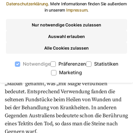
Teile Südostasiens. Der verursachende Einschlag fand
Datenschutzerklärung
.
Mehr Informationen finden Sie außerdem
in unserem
Impressum
.
vor nur rund 790.000 Jahren statt. Die Ausstellung
präsentiert fantastisch geformte Tektite aus China,
Nur notwendige Cookies zulassen
Thailand, Vietnam, Indonesien und vor allem von
verschiedenen Fundorten der Philippinen. Auch eine
Auswahl erlauben
Auswahl der seltenen Australite, der Tektite
Alle Cookies zulassen
Australiens, ist vertreten. Insbesondere in Asien und
Australien haben Tektite seit Jahrtausenden hohe
Notwendige
Präferenzen
Statistiken
spirituelle Bedeutung für den Menschen. In
Marketing
Westaustralien wurden sie oftmals von Stämmen
„Maban“ genannt, was „mit Magie verbunden“
bedeutet. Entsprechend Verwendung fanden die
seltenen Fundstücke beim Heilen von Wunden und
bei der Behandlung von Krankheiten. In anderen
Gegenden Australiens bedeutete schon die Berührung
eines Tektits den Tod, so dass man die Steine nach
Gegnern warf.