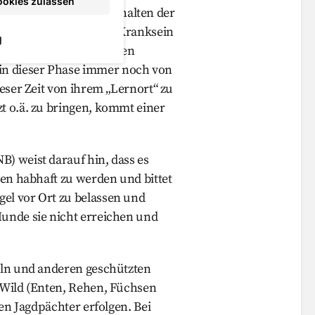
ookies zulassen
 Das unbeholfene Verhalten der
als Hilflosigkeit oder Kranksein
g
nz normalen und wichtigen
in dieser Phase immer noch von
ieser Zeit von ihrem „Lernort“ zu
t o.ä. zu bringen, kommt einer
B) weist darauf hin, dass es
ren habhaft zu werden und bittet
el vor Ort zu belassen und
Hunde sie nicht erreichen und
geln und anderen geschützten
m Wild (Enten, Rehen, Füchsen
den Jagdpächter erfolgen. Bei