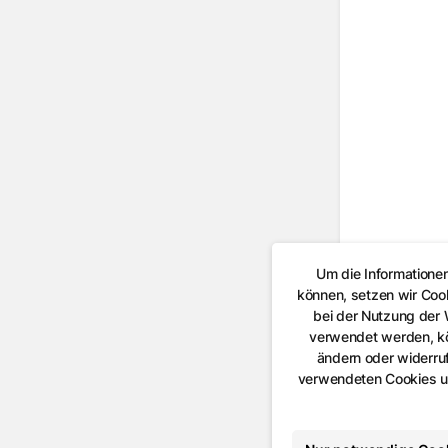
Um die Informatione
können, setzen wir Coo
bei der Nutzung der
verwendet werden, kön
ändern oder widerruf
verwendeten Cookies un