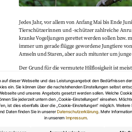
Jedes Jahr, vor allem von Anfang Mai bis Ende Jun
Tierschützerinnen und -schützer zahlreiche Anrufe
kranke Vogeljungen gerettet werden sollen bzw. mü
immer um gerade flügge gewordene Jungtiere von 
Amseln und Staren, aber auch mitunter um junge
Der Grund für die vermutete Hilflosigkeit ist meis
Schlupf sind fast alle heimischen Singvögel sogen
n auf dieser Webseite und das Leistungsangebot den Bedürfnissen de
sie weitestgehend nackt und blind aus dem Ei schl
kies ein. Sie können über die nachstehenden Einstellungen selbst ents
(mehrere Wochen bis einige Monate) die Nestwärm
 Webseite und unseres Angebots gesetzt werden sollen. Welche Cooki
benötigen. Zum Ende dieser Zeit spricht man vom
nen Sie jederzeit untern den „Cookie-Einstellungen“ einsehen. Möchten
en, ist dies ebenfalls über die „Cookie-Einstellungen“ möglich. Weitere
Die Jungvögel, in dieser Zeit auch „Ästlinge“ gena
d Daten finden Sie in unserer
Datenschutzerklärung
.
Mehr Informatio
Flugübungen und verlassen dabei öfter das Nest,
in unserem
Impressum
.
führen ihre Übungen in unmittelbarer Nähe des Ne