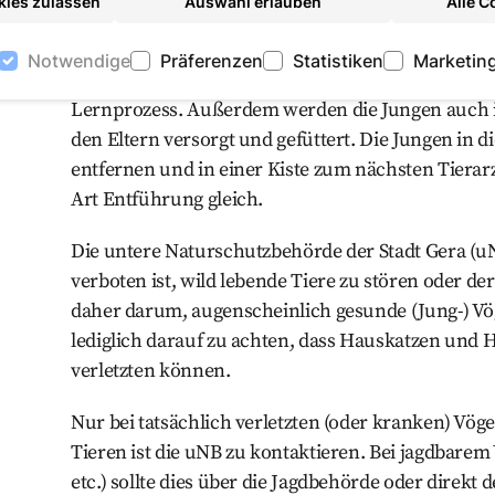
kies zulassen
Auswahl erlauben
Alle C
Hier kommt der entscheidende Punkt zum Tragen:
Jungvögel wird von vielen Menschen (gut gemeint) 
Notwendige
Präferenzen
Statistiken
Marketin
interpretiert. Dabei handelt es sich um einen ga
Lernprozess. Außerdem werden die Jungen auch 
den Eltern versorgt und gefüttert. Die Jungen in d
entfernen und in einer Kiste zum nächsten Tierarz
Art Entführung gleich.
Die untere Naturschutzbehörde der Stadt Gera (uN
verboten ist, wild lebende Tiere zu stören oder de
daher darum, augenscheinlich gesunde (Jung-) Vög
lediglich darauf zu achten, dass Hauskatzen und 
verletzten können.
Nur bei tatsächlich verletzten (oder kranken) Vö
Tieren ist die uNB zu kontaktieren. Bei jagdbare
etc.) sollte dies über die Jagdbehörde oder direkt 