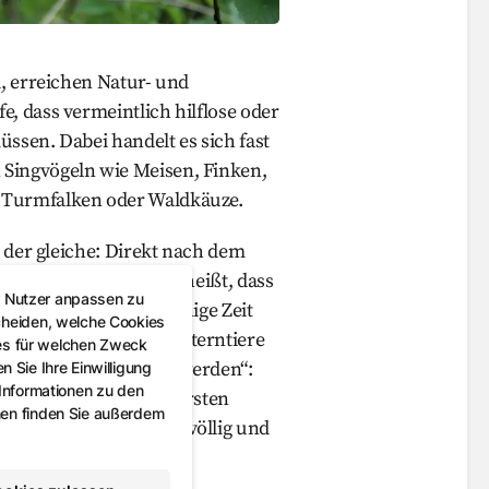
i, erreichen Natur- und
, dass vermeintlich hilflose oder
ssen. Dabei handelt es sich fast
Singvögeln wie Meisen, Finken,
 Turmfalken oder Waldkäuze.
t der gleiche: Direkt nach dem
annte Nesthocker. Das heißt, dass
r Nutzer anpassen zu
üpfen und noch für einige Zeit
cheiden, welche Cookies
e und Fürsorge der Elterntiere
es für welchen Zweck
 sogenannten „flügge werden“:
 Sie Ihre Einwilligung
 Informationen zu den
nnt, beginnen mit den ersten
nen finden Sie außerdem
 manchmal auch schon völlig und
stes fort.