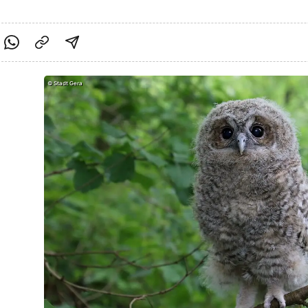
cebook teilen
f Twitter teilen
Per Link teilen
shareViaEmail
©
Stadt Gera