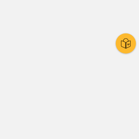
Stadtpolitik
Presse
Amtsblatt