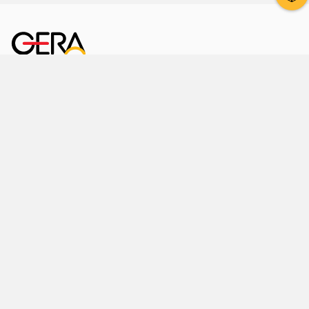
Kornmarkt 12
07545 Gera
Telefon
: 0365 8 38 0
Ihr schneller Weg ins Rathaus
Hier finden Sie uns auch
Facebook
LinkedIn
Instagram
Sprache wählen
Stadtraum