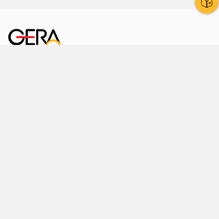
Kornmarkt 12
07545 Gera
Telefon
: 0365 8 38 0
Ihr schneller Weg ins Rathaus
Hier finden Sie uns auch
Facebook
LinkedIn
Instagram
Sprache wählen
Stadtraum