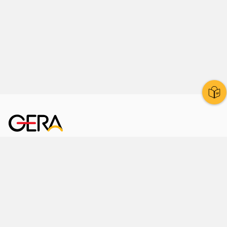
Kornmarkt 12
07545 Gera
Telefon
: 0365 8 38 0
Ihr schneller Weg ins Rathaus
Hier finden Sie uns auch