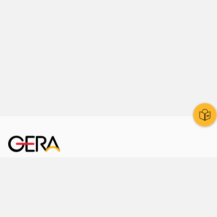
Kornmarkt 12
07545 Gera
Telefon
: 0365 8 38 0
Ihr schneller Weg ins Rathaus