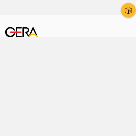
Kornmarkt 12
07545 Gera
Telefon
: 0365 8 38 0
Ihr schneller Weg ins Rathaus
Hier finden Sie uns auch
Facebook
LinkedIn
Instagram
Sprache wählen