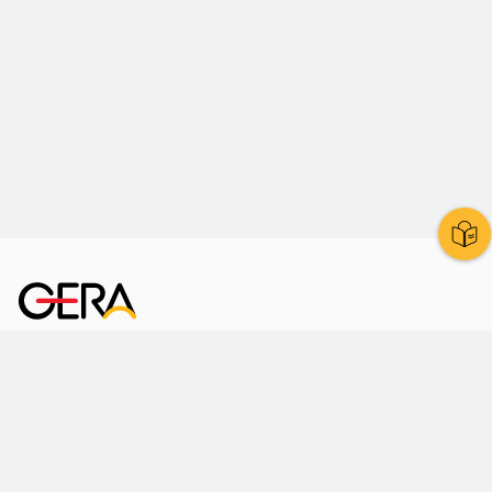
Kornmarkt 12
07545 Gera
Telefon
: 0365 8 38 0
Ihr schneller Weg ins Rathaus