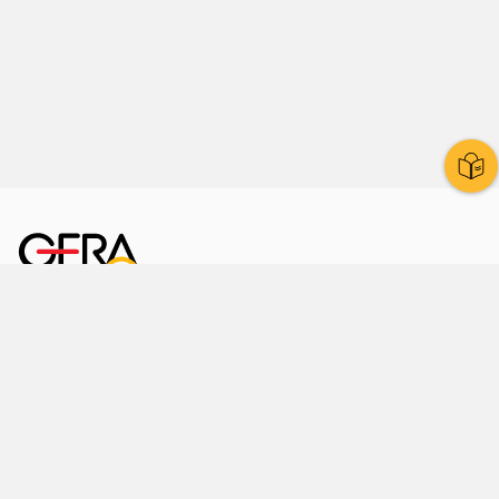
Kornmarkt 12
07545 Gera
Telefon
: 0365 8 38 0
Ihr schneller Weg ins Rathaus
Hier finden Sie uns auch