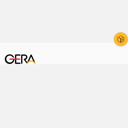
Kornmarkt 12
07545 Gera
Telefon
: 0365 8 38 0
Ihr schneller Weg ins Rathaus
Hier finden Sie uns auch
Facebook
LinkedIn
Instagram