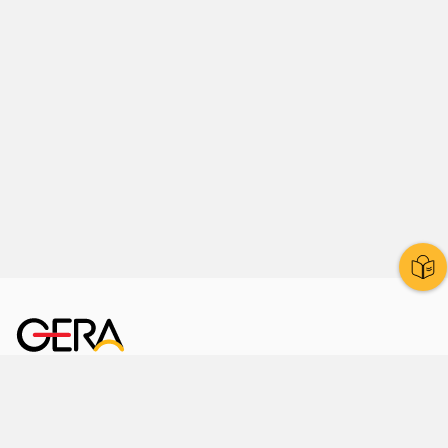
Kornmarkt 12
07545 Gera
Telefon
: 0365 8 38 0