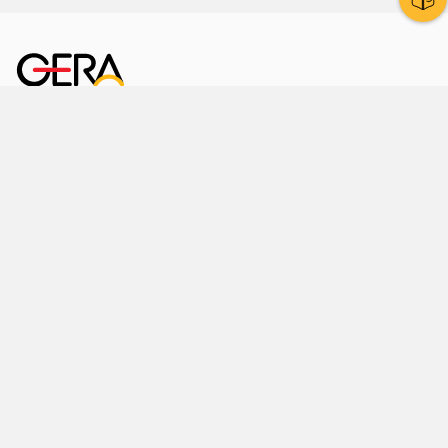
Kornmarkt 12
07545 Gera
Telefon
: 0365 8 38 0
Ihr schneller Weg ins Rathaus
Hier finden Sie uns auch
Facebook
LinkedIn
Instagram
Sprache wählen
Stadtraum