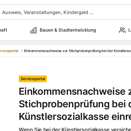
haft
Bauen & Stadtentwicklung
L
rviceportal
Einkommensnachweise zur Stichprobenprüfung bei der Künstlersoz
Serviceportal
Einkommensnachweise 
Stichprobenprüfung bei 
Künstlersozialkasse einr
Wenn Sie bei der Künstlersozialkasse versich