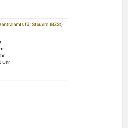
zentralamts für Steuern (BZSt)
r
hr
Uhr
0 Uhr