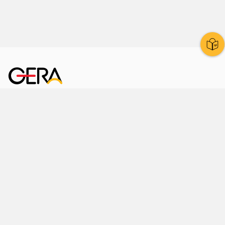
Kornmarkt 12
07545 Gera
Telefon
: 0365 8 38 0
Ihr schneller Weg ins Rathaus
Hier finden Sie uns auch
Facebook
LinkedIn
Instagram
Sprache wählen