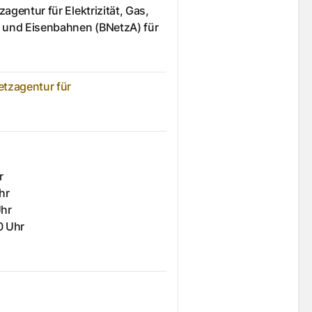
gentur für Elektrizität, Gas,
 und Eisenbahnen (BNetzA) für
etzagentur für
r
hr
Uhr
0 Uhr