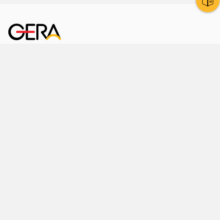
Kornmarkt 12
07545 Gera
Telefon
: 0365 8 38 0
Ihr schneller Weg ins Rathaus
Hier finden Sie uns auch
Facebook
LinkedIn
Instagram
Sprache wählen
Stadtraum