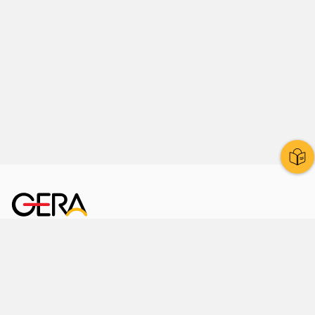
Kornmarkt 12
07545 Gera
Telefon
: 0365 8 38 0
Ihr schneller Weg ins Rathaus