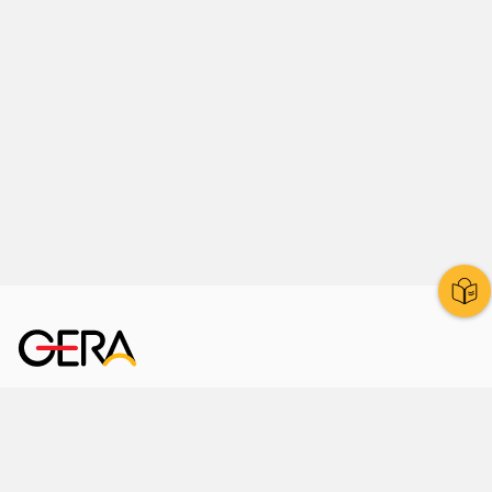
Kornmarkt 12
07545 Gera
Telefon
: 0365 8 38 0