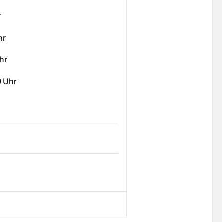
r
hr
hr
0 Uhr