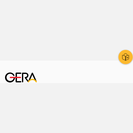
Kornmarkt 12
07545 Gera
Telefon
: 0365 8 38 0
Ihr schneller Weg ins Rathaus