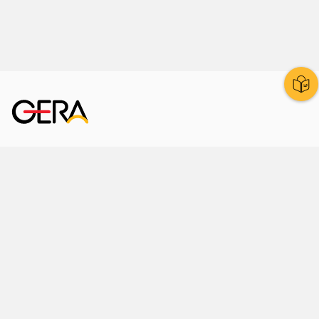
Kornmarkt 12
07545 Gera
Telefon
: 0365 8 38 0
Ihr schneller Weg ins Rathaus
Hier finden Sie uns auch
Facebook
LinkedIn
Instagram
Sprache wählen