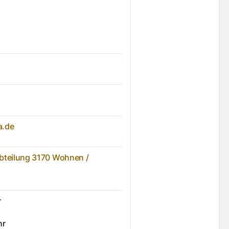
a.de
Abteilung 3170 Wohnen /
r
hr