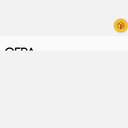
Kornmarkt 12
07545 Gera
Telefon
: 0365 8 38 0
Ihr schneller Weg ins Rathaus
Hier finden Sie uns auch
Facebook
LinkedIn
Instagram