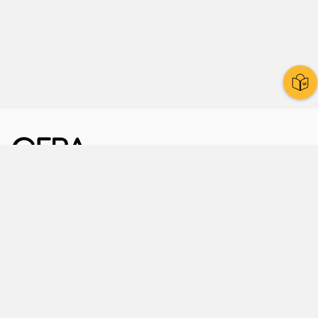
Kornmarkt 12
07545 Gera
Telefon
: 0365 8 38 0
Ihr schneller Weg ins Rathaus
Hier finden Sie uns auch
Facebook
LinkedIn
Instagram