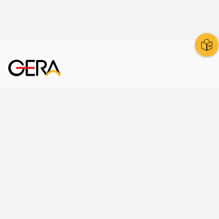
Kornmarkt 12
07545 Gera
Telefon
: 0365 8 38 0
Ihr schneller Weg ins Rathaus
Hier finden Sie uns auch
Facebook
LinkedIn
Instagram
Sprache wählen