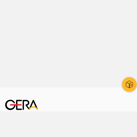
Kornmarkt 12
07545 Gera
Telefon
: 0365 8 38 0