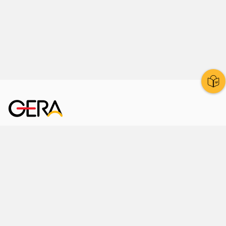
Kornmarkt 12
07545 Gera
Telefon
: 0365 8 38 0
Ihr schneller Weg ins Rathaus
Hier finden Sie uns auch
Facebook
LinkedIn
Instagram