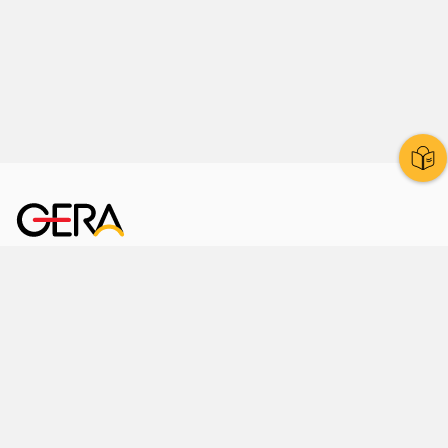
Kornmarkt 12
07545 Gera
Telefon
: 0365 8 38 0
Ihr schneller Weg ins Rathaus
Hier finden Sie uns auch