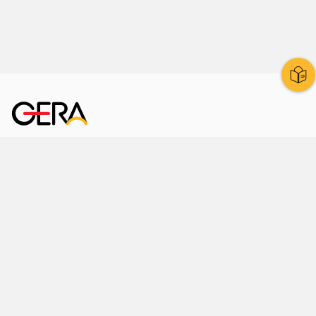
Kornmarkt 12
07545 Gera
Telefon
: 0365 8 38 0
Ihr schneller Weg ins Rathaus
Hier finden Sie uns auch
Facebook
LinkedIn
Instagram
Sprache wählen