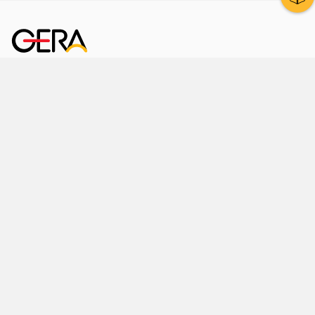
Kornmarkt 12
07545 Gera
Telefon
: 0365 8 38 0
Ihr schneller Weg ins Rathaus
Hier finden Sie uns auch
Facebook
LinkedIn
Instagram
Sprache wählen
Stadtraum