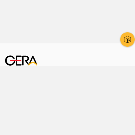
Kornmarkt 12
07545 Gera
Telefon
: 0365 8 38 0
Ihr schneller Weg ins Rathaus
Hier finden Sie uns auch
Facebook
LinkedIn
Instagram