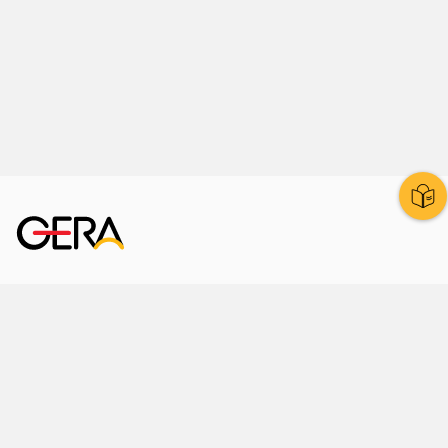
Kornmarkt 12
07545 Gera
Telefon
: 0365 8 38 0
Ihr schneller Weg ins Rathaus
Hier finden Sie uns auch