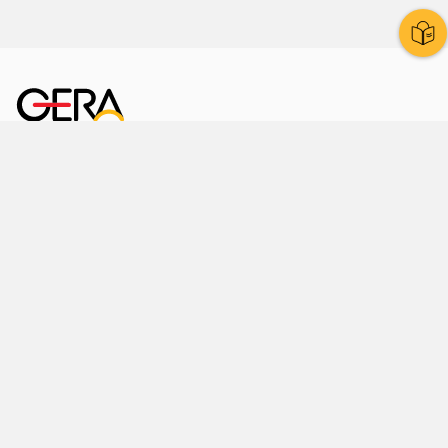
Kornmarkt 12
07545 Gera
Telefon
: 0365 8 38 0
Ihr schneller Weg ins Rathaus
Hier finden Sie uns auch
Facebook
LinkedIn
Instagram
Sprache wählen