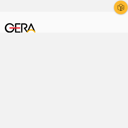
Kornmarkt 12
07545 Gera
Telefon
: 0365 8 38 0
Ihr schneller Weg ins Rathaus
Hier finden Sie uns auch
Facebook
LinkedIn
Instagram
Sprache wählen