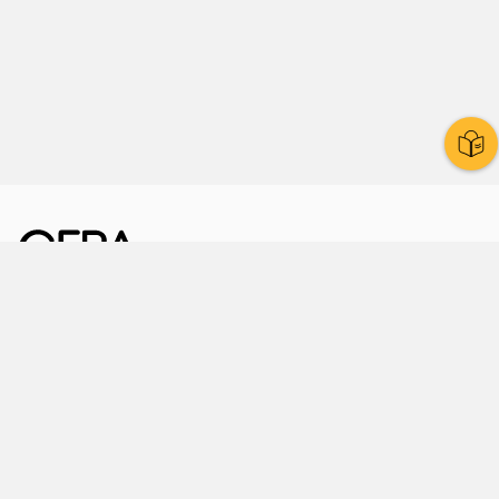
Kornmarkt 12
07545 Gera
Telefon
: 0365 8 38 0
Ihr schneller Weg ins Rathaus
Hier finden Sie uns auch