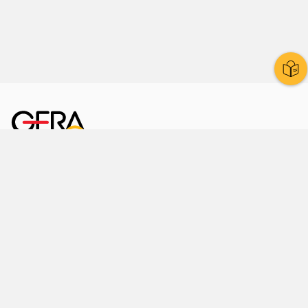
Kornmarkt 12
07545 Gera
Telefon
: 0365 8 38 0
Ihr schneller Weg ins Rathaus
Hier finden Sie uns auch
Facebook
LinkedIn
Instagram