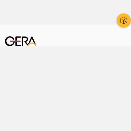
Kornmarkt 12
07545 Gera
Telefon
: 0365 8 38 0
Ihr schneller Weg ins Rathaus
Hier finden Sie uns auch
Facebook
LinkedIn
Instagram
Sprache wählen